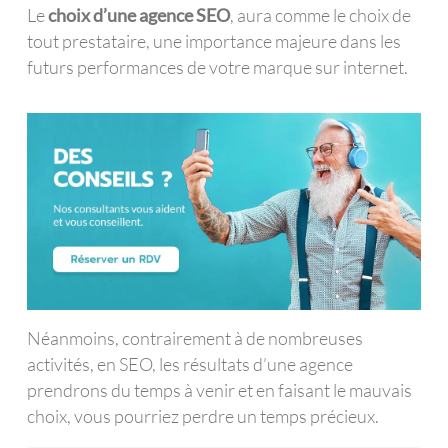
Le
choix d’une agence SEO
, aura comme le choix de
tout prestataire, une importance majeure dans les
futurs performances de votre marque sur internet.
Néanmoins, contrairement à de nombreuses
activités, en SEO, les résultats d’une agence
prendrons du temps à venir et en faisant le mauvais
choix, vous pourriez perdre un temps précieux.